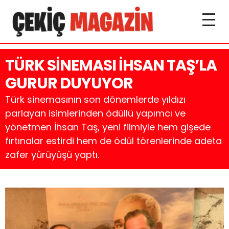
TÜRK SİNEMASI İHSAN TAŞ’LA
GURUR DUYUYOR
Türk sinemasının son dönemlerde yıldızı
parlayan isimlerinden ödüllü yapımcı ve
yönetmen İhsan Taş, yeni filmiyle hem gişede
fırtınalar estirdi hem de ödül törenlerinde adeta
zafer yürüyüşü yaptı.