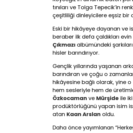
tınıları ve Tolga Tepecik’in ren
çeşitliliği dinleyicilere eşsiz b
Eski bir hikâyeye dayanan ve is
beraber ilk defa çaldıkları ev
Çıkmazı
albümündeki şarkılar
hisler barındırıyor.
Gençlik yıllarında yaşanan arkad
barındıran ve çoğu o zamanla
hikâyesine bağlı olarak, yine 
hem sesleriyle hem de üretimle
Özkocaman
ve
Mürşide
ile i
prodüktörlüğünü yapan isim is
atan
Kaan Arslan
oldu.
Daha önce yayımlanan “Herkes