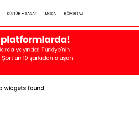
KÜLTÜR – SANAT
MODA
RÖPORTAJ
 platformlarda!
larda yayında! Türkiye'nin
Şort’un 10 şarkıdan oluşan
o widgets found