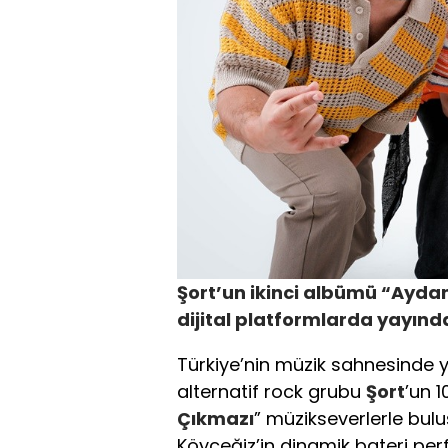
Şort’un ikinci albümü “Ayda
dijital platformlarda yayınd
Türkiye’nin müzik sahnesinde
alternatif rock grubu
Şort
’un 
Çıkmazı
” müzikseverlerle buluş
Köyceğiz’in dinamik bateri perf