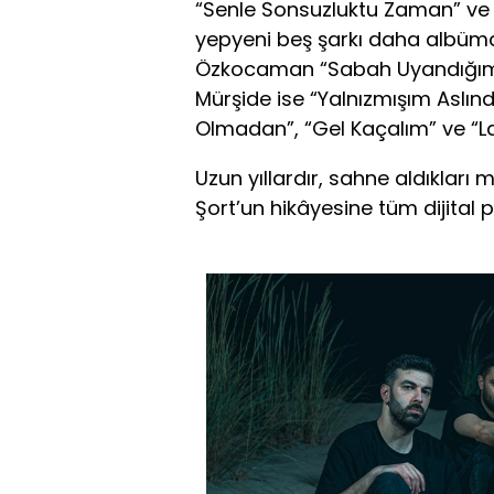
“Senle Sonsuzluktu Zaman” ve “
yepyeni beş şarkı daha albümdek
Özkocaman “Sabah Uyandığım Ş
Mürşide ise “Yalnızmışım Aslın
Olmadan”, “Gel Kaçalım” ve “Laf
Uzun yıllardır, sahne aldıkları 
Şort’un hikâyesine tüm dijital p