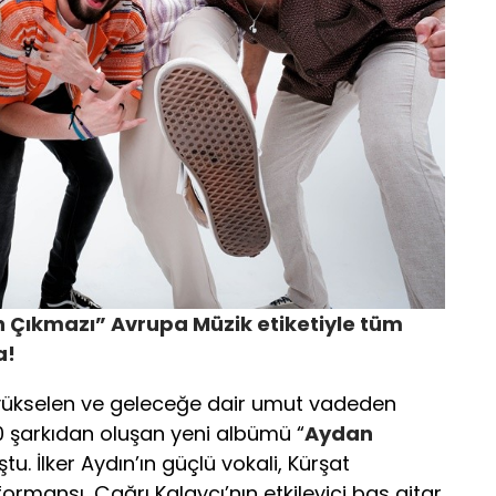
n Çıkmazı” Avrupa Müzik etiketiyle tüm
a!
 yükselen ve geleceğe dair umut vadeden
10 şarkıdan oluşan yeni albümü “
Aydan
tu. İlker Aydın’ın güçlü vokali, Kürşat
ormansı, Çağrı Kalaycı’nın etkileyici bas gitar