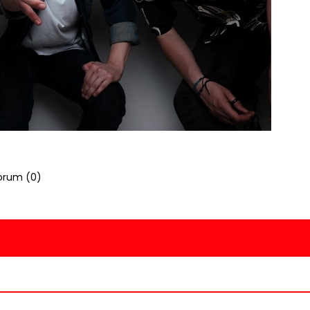
orum (
0
)