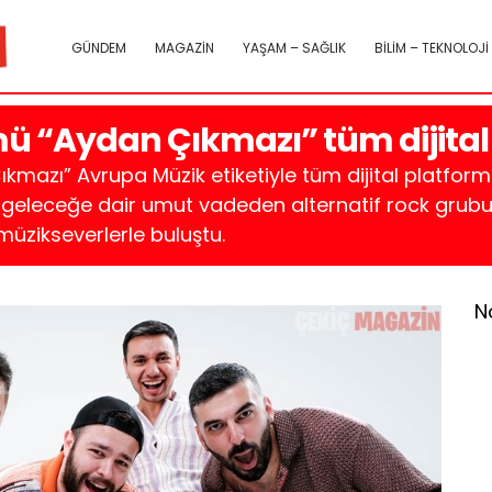
GÜNDEM
MAGAZİN
YAŞAM – SAĞLIK
BİLİM – TEKNOLOJİ
mü “Aydan Çıkmazı” tüm dijital
kmazı” Avrupa Müzik etiketiyle tüm dijital platform
geleceğe dair umut vadeden alternatif rock grubu 
üzikseverlerle buluştu.
N