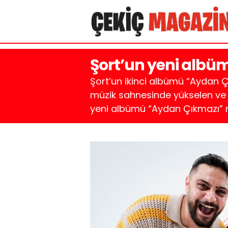
Şort’un yeni albü
Şort’un ikinci albümü “Aydan Çı
müzik sahnesinde yükselen ve 
yeni albümü “Aydan Çıkmazı” m