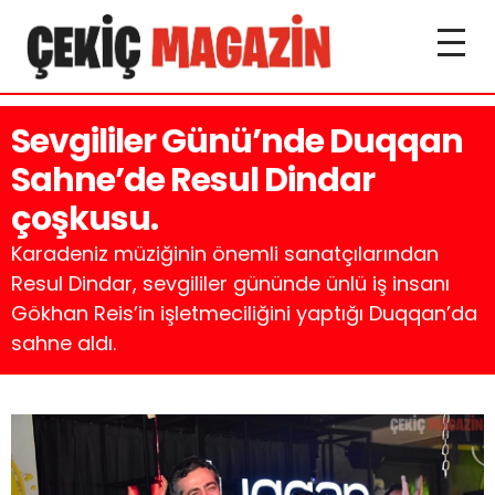
Sevgililer Günü’nde Duqqan
Sahne’de Resul Dindar
çoşkusu.
Karadeniz müziğinin önemli sanatçılarından
Resul Dindar, sevgililer gününde ünlü iş insanı
Gökhan Reis’in işletmeciliğini yaptığı Duqqan’da
sahne aldı.