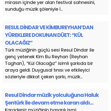
mirasın içinde yer alan festival sahnesini,
sunduğu müzik şöleniyle İ...
RESUL DİNDAR VE KİMBUREYHAN’DAN
YÜREKLERE DOKUNAN DÜET: “KÜL
OLACAĞIZ”
Türk müziğinin güçlü sesi Resul Dindar ile
genç yetenek Kim Bu Reyhan (Reyhan
Taghan), “Kül Olacağız” isimli şarkıda bir
araya geldi. Duygusal tınısı ve etkileyici
sözleriyle dikkat çeken şarkı, müzik...
Resul Dindar müzik yolculuğuna Haluk
Şentürk ile devam etme kararı aldı…
Karadeniz müziğinin başarılı ismi;