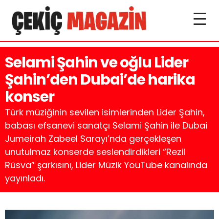
Selami Şahin ve oğlu Lider
Şahin’den Dubai’de harika
konser
Türk müziğinin sevilen isimlerinden Lider Şahin,
babası efsanevi sanatçı Selami Şahin ile Dubai
Jumeirah Zabeel Sarayı’nda gerçekleşen
unutulmaz konserde seslendirdikleri “Rezil
Rüsva” şarkısını, Lider Müzik YouTube kanalında
yayınladı.