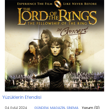
Yüzüklerin Efendisi
04 Eylül 2024
GÜNDEM
,
MAGAZİN
,
SİNEMA
Yorum (
0
)