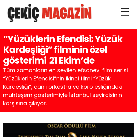
“Yüzüklerin Efendisi: Yüzük
Kardeşliği” filminin özel
gösterimi 21 Ekim’de
Tüm zamanların en sevilen efsanevi film serisi
“Yüzüklerin Efendisi”nin ikinci filmi “Yüzük
Kardeşliği”, canlı orkestra ve koro eşliğindeki
muhteşem gösterimiyle İstanbul seyircisinin
karşısına çıkıyor.