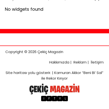
No widgets found
Copyright © 2026 Çekiç Magazin
Hakkımızda
|
Reklam
|
İletişim
Site haritası
yolu gösterir. |
Kamuran Akkor “Beni Bi’ Sal”
ile Rekor Kırıyor
I
F
T
Y
L