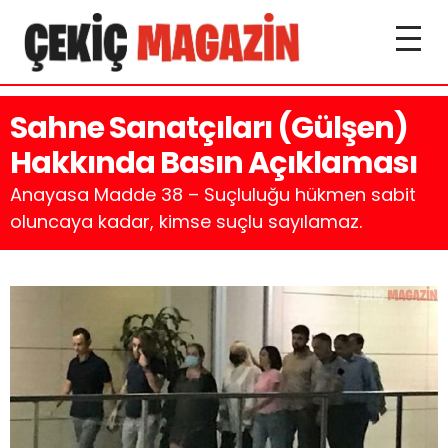
Sahne Sanatçıları (Gülşen)
Hakkında Basın Açıklaması
Anayasa Madde 38 – Suçluluğu hükmen sabit
oluncaya kadar, kimse suçlu sayılamaz.