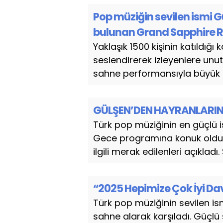
Pop müziğin sevilen ismi Gü
bulunan Grand Sapphire Re
Yaklaşık 1500 kişinin katıldığı 
seslendirerek izleyenlere unut
sahne performansıyla büyük b
GÜLŞEN’DEN HAYRANLARIN
Türk pop müziğinin en güçlü i
Gece programına konuk oldu
ilgili merak edilenleri açıkladı
“2025 Hepimize Çok İyi Da
Türk pop müziğinin sevilen is
sahne alarak karşıladı. Güçlü