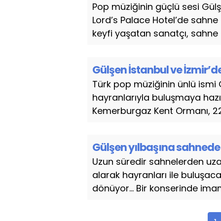
Pop müziğinin güçlü sesi Gülş
Lord’s Palace Hotel’de sahne 
keyfi yaşatan sanatçı, sahne ö
Gülşen İstanbul ve İzmir’d
Türk pop müziğinin ünlü ismi G
hayranlarıyla buluşmaya hazı
Kemerburgaz Kent Ormanı, 22 Ey
Gülşen yılbaşına sahnede
Uzun süredir sahnelerden uza
alarak hayranları ile buluşaca
dönüyor... Bir konserinde imam ha