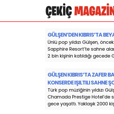
GÜLŞEN’DEN KIBRIS’TA BE
Ünlü pop yıldızı Gülşen, öncek
Sapphire Resort’te sahne ala
2 bin kişinin katıldığı gecede 
GÜLŞEN KIBRIS’TA ZAFER B
KONSERDE IŞILTILI SAHNE 
Türk pop müziğinin yıldızı Gü
Chamada Prestige Hotel’de s
gece yaşattı. Yaklaşık 2000 ki