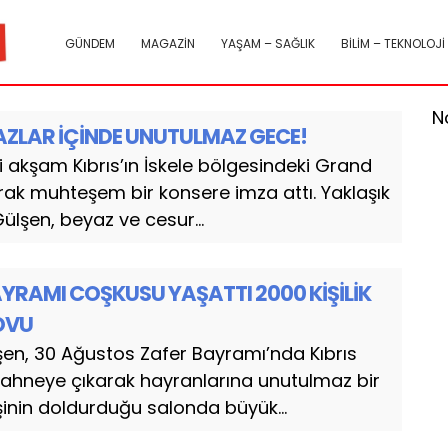
GÜNDEM
MAGAZİN
YAŞAM – SAĞLIK
BİLİM – TEKNOLOJİ
N
YAZLAR İÇİNDE UNUTULMAZ GECE!
i akşam Kıbrıs’ın İskele bölgesindeki Grand
rak muhteşem bir konsere imza attı. Yaklaşık
Gülşen, beyaz ve cesur...
AYRAMI COŞKUSU YAŞATTI 2000 KİŞİLİK
ŞOVU
lşen, 30 Ağustos Zafer Bayramı’nda Kıbrıs
ahneye çıkarak hayranlarına unutulmaz bir
şinin doldurduğu salonda büyük...