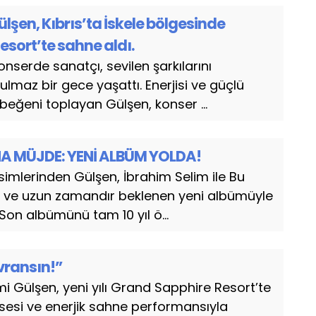
lşen, Kıbrıs’ta İskele bölgesinde
sort’te sahne aldı.
konserde sanatçı, sevilen şarkılarını
ulmaz bir gece yaşattı. Enerjisi ve güçlü
eğeni toplayan Gülşen, konser ...
A MÜJDE: YENİ ALBÜM YOLDA!
simlerinden Gülşen, İbrahim Selim ile Bu
 ve uzun zamandır beklenen yeni albümüyle
. Son albümünü tam 10 yıl ö...
vransın!”
mi Gülşen, yeni yılı Grand Sapphire Resort’te
 sesi ve enerjik sahne performansıyla