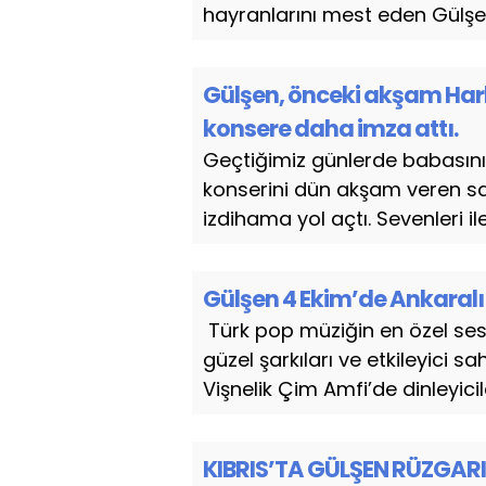
hayranlarını mest eden Gülşen
Gülşen, önceki akşam Har
konsere daha imza attı.
Geçtiğimiz günlerde babasını
konserini dün akşam veren sa
izdihama yol açtı. Sevenleri il
Gülşen 4 Ekim’de Ankaralı
Türk pop müziğin en özel sesl
güzel şarkıları ve etkileyici
Vişnelik Çim Amfi’de dinleyicil
KIBRIS’TA GÜLŞEN RÜZGARI