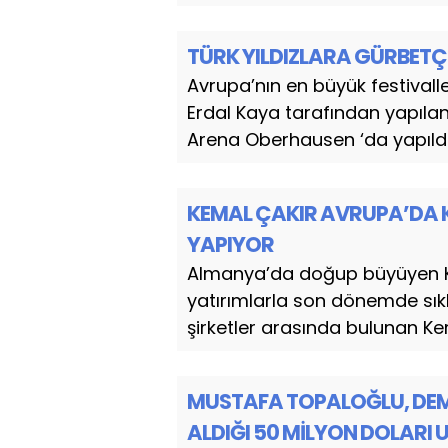
TÜRK YILDIZLARA GÜRBETÇİ
Avrupa’nın en büyük festivall
Erdal Kaya tarafından yapıla
Arena Oberhausen ‘da yapıldı
KEMAL ÇAKIR AVRUPA’DA K
YAPIYOR
Almanya’da doğup büyüyen Ke
yatırımlarla son dönemde sıkl
şirketler arasında bulunan Ke
MUSTAFA TOPALOĞLU, DEME
ALDIĞI 50 MİLYON DOLARI