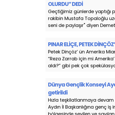
OLURDU” DEDİ
Geçtiğimiz günlerde yaptığı p
rakibin Mustafa Topaloğlu uzay
seni de paylaşır" diyen Demet A
PINAR ELİÇE, PETEK DİNÇÖZ
Petek Dinçöz’ ün Amerika Mia
“Reza Zarrab için mi Amerika’ 
aldı?” gibi pek çok spekülasyon
Dünya Gençlik Konseyi Ayd
getirildi
Hızla teşkilatlanmaya devam
Aydın İl Başkanlığına genç iş 
bölgesinde sevilen ve sayılan b