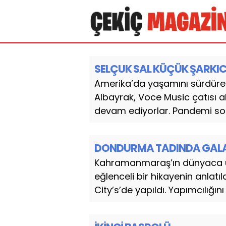
SELÇUK SAL KÜÇÜK ŞARKIC
Amerika’da yaşamını sürdüren
Albayrak, Voce Music çatısı al
devam ediyorlar. Pandemi son
DONDURMA TADINDA GAL
Kahramanmaraş’ın dünyaca ü
eğlenceli bir hikayenin anlatıl
City’s’de yapıldı. Yapımcılığın