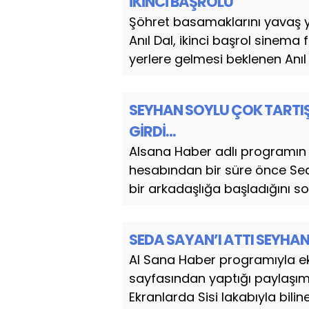
İKİNCİ BAŞROLÜ
Şöhret basamaklarını yavaş y
Anıl Dal, ikinci başrol sinema
yerlere gelmesi beklenen Anıl D
SEYHAN SOYLU ÇOK TARTIŞIL
GİRDİ…
Alsana Haber adlı programı
hesabından bir süre önce Seda
bir arkadaşlığa başladığını 
SEDA SAYAN’I ATTI SEYHAN
Al Sana Haber programıyla e
sayfasından yaptığı paylaşıml
Ekranlarda Sisi lakabıyla biline