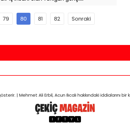
79
80
81
82
Sonraki
österir. |
Mehmet Ali Erbil, Acun Ilıcalı hakkındaki iddialarını bi
I
F
T
Y
L