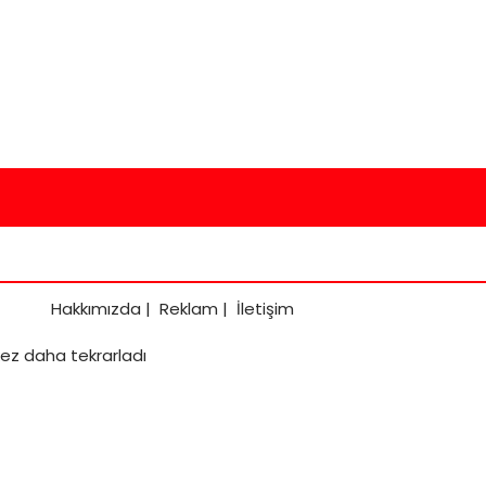
Hakkımızda
|
Reklam
|
İletişim
r kez daha tekrarladı