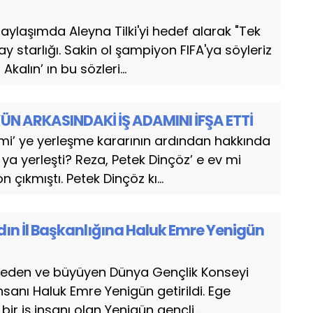
aylaşımda Aleyna Tilki'yi hedef alarak "Tek
 starlığı. Sakin ol şampiyon FIFA'ya söyleriz
kalın’ ın bu sözleri...
’ÜN ARKASINDAKİ İŞ ADAMINI İFŞA ETTİ
mi’ ye yerleşme kararının ardından hakkında
ya yerleşti? Reza, Petek Dinçöz’ e ev mi
 çıkmıştı. Petek Dinçöz kı...
ın İl Başkanlığına Haluk Emre Yenigün
 eden ve büyüyen Dünya Gençlik Konseyi
insanı Haluk Emre Yenigün getirildi. Ege
ir iş insanı olan Yenigün gençli...