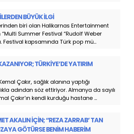
LERDEN BÜYÜK İLGİ
erinden biri olan Halikarnas Entertainment
n “Multi Summer Festival “Rudolf Weber
. Festival kapsamında Türk pop mü...
AZANIYOR; TÜRKİYE’DE YATIRIM
mal Çakır, sağlık alanına yaptığı
ıkla adından söz ettiriyor. Almanya da sayılı
mal Çakır’ın kendi kurduğu hastane ...
T AKALIN İÇİN; “REZA ZARRAB’ TAN
 UZAYA GÖTÜRSE BENİM HABERİM