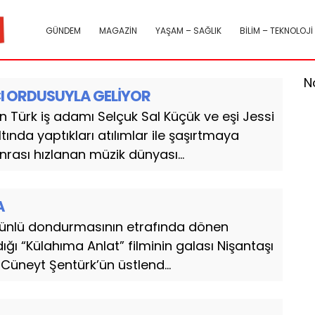
GÜNDEM
MAGAZİN
YAŞAM – SAĞLIK
BİLİM – TEKNOLOJİ
N
I ORDUSUYLA GELİYOR
 Türk iş adamı Selçuk Sal Küçük ve eşi Jessi
tında yaptıkları atılımlar ile şaşırtmaya
rası hızlanan müzik dünyası...
A
nlü dondurmasının etrafında dönen
dığı “Külahıma Anlat” filminin galası Nişantaşı
ı Cüneyt Şentürk’ün üstlend...