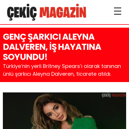
GENÇ ŞARKICI ALEYNA
DALVEREN, İŞ HAYATINA
SOYUNDU!
Türkiye’nin yerli Britney Spears’ı olarak tanınan
ünlü şarkıcı Aleyna Dalveren, ticarete atıldı.