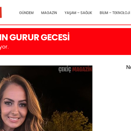
GÜNDEM
MAGAZİN
YAŞAM – SAĞLIK
BİLİM – TEKNOLOJİ
IN GURUR GECESİ
or.
N