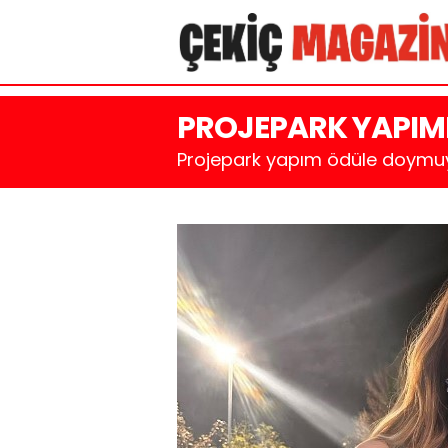
PROJEPARK YAPIM
Projepark yapım ödüle doymuy