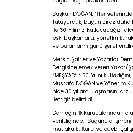
sağlamlaştıracaktır.”dedi.
Başkan DOĞAN: “Her seferinde 
tutuyorduk, bugün Biraz daha kı
ile 30. Yılımızı kutlayacağız”
eski başkanlara, yönetim kuru
ve bu anlamlı günü şereflendiren
Mersin Şairler ve Yazarlar Der
Dergisine emek veren Yazar/Şa
“MEŞYAD’ın 30. Yılını kutladığı
Mustafa DOĞAN ve Yönetim Kurul
nice 30 yıllara ulaşmasını arzu
ilettiği” belirtildi.
Derneğin İlk kurucularından ol
verildiğinde: “Bugüne erişmeni
mutlaka kültürel ve edebi çalışm