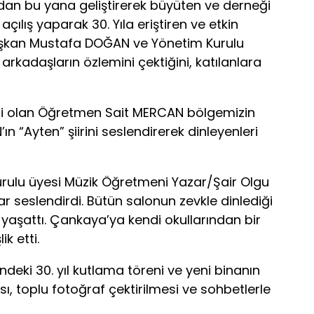
ıldan bu yana geliştirerek büyüten ve derneği
ılış yaparak 30. Yıla eriştiren ve etkin
Başkan Mustafa DOĞAN ve Yönetim Kurulu
i arkadaşların özlemini çektiğini, katılanlara
i olan Öğretmen Sait MERCAN bölgemizin
n “Ayten” şiirini seslendirerek dinleyenleri
rulu üyesi Müzik Öğretmeni Yazar/Şair Olgu
ar seslendirdi. Bütün salonun zevkle dinlediği
lar yaşattı. Çankaya’ya kendi okullarından bir
k etti.
ndeki 30. yıl kutlama töreni ve yeni binanın
sı, toplu fotoğraf çektirilmesi ve sohbetlerle