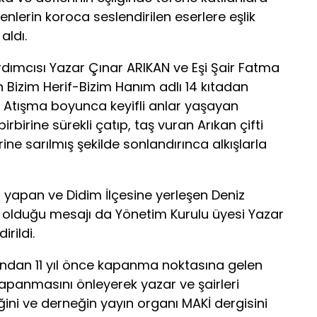
enlerin koroca seslendirilen eserlere eşlik
aldı.
ımcısı Yazar Çınar ARIKAN ve Eşi Şair Fatma
n Bizim Herif-Bizim Hanım adlı 14 kıtadan
i. Atışma boyunca keyifli anlar yaşayan
irbirine sürekli çatıp, taş vuran Arıkan çifti
rine sarılmış şekilde sonlandırınca alkışlarla
 yapan ve Didim İlçesine yerleşen Deniz
olduğu mesajı da Yönetim Kurulu üyesi Yazar
rildi.
ndan 11 yıl önce kapanma noktasına gelen
apanmasını önleyerek yazar ve şairleri
iğini ve derneğin yayın organı MAKİ dergisini