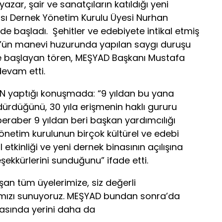
azar, şair ve sanatçıların katıldığı yeni
ması Dernek Yönetim Kurulu Üyesi Nurhan
de başladı. Şehitler ve edebiyete intikal etmiş
rk’ün manevi huzurunda yapılan saygı duruşu
ile başlayan tören, MEŞYAD Başkanı Mustafa
devam etti.
 yaptığı konuşmada: “9 yıldan bu yana
dürdüğünü, 30 yıla erişmenin haklı gururu
beraber 9 yıldan beri başkan yardımcılığı
netim kurulunun birçok kültürel ve edebi
l etkinliği ve yeni dernek binasının açılışına
eşekkürlerini sunduğunu” ifade etti.
an tüm üyelerimize, siz değerli
arımızı sunuyoruz. MEŞYAD bundan sonra’da
yasında yerini daha da