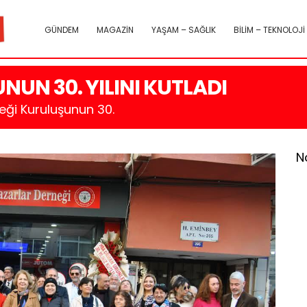
GÜNDEM
MAGAZİN
YAŞAM – SAĞLIK
BİLİM – TEKNOLOJİ
UN 30. YILINI KUTLADI
neği Kuruluşunun 30.
N