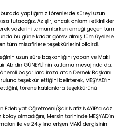
burada yaptığımız törenlerde süreyi uzun
sa tutacağız. Az şiir, ancak anlamlı etkinlikler
 diyerek sözlerini tamamlarken emeği geçen tüm
lunda bu güne kadar görev almış tüm üyelere
 tüm misafirlere teşekkürlerini bildirdi.
neğinin uzun süre başkanlığını yapan ve Maki
ir Abidin GÜNEYLİ’nin kutlama mesajında da:
nı, önemli başarılara imza atan Dernek Başkanı
una teşekkür ettiğini belirterek, MEŞYAD’ın
 ettiğini, törene katılanlara teşekkürünü
an Edebiyat Öğretmeni/Şair Nafiz NAYIR’a söz
n kolay olmadığını, Mersin tarihinde MEŞYAD’ın
aları ile ve 24.yılına erişen MAKİ dergisinin