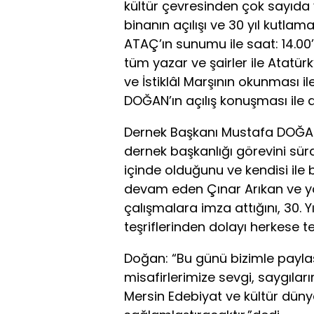
kültür çevresinden çok sayıda y
binanın açılışı ve 30 yıl kutla
ATAÇ’ın sunumu ile saat: 14.00’
tüm yazar ve şairler ile Atatü
ve İstiklâl Marşının okunması 
DOĞAN’ın açılış konuşması ile 
Dernek Başkanı Mustafa DOĞAN
dernek başkanlığı görevini sür
içinde olduğunu ve kendisi ile 
devam eden Çınar Arıkan ve yö
çalışmalara imza attığını, 30. Yı
teşriflerinden dolayı herkese t
Doğan: “Bu günü bizimle paylaş
misafirlerimize sevgi, saygıl
Mersin Edebiyat ve kültür dün