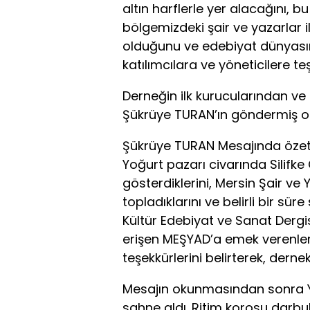
altın harflerle yer alacağını,
bölgemizdeki şair ve yazarlar il
olduğunu ve edebiyat dünyasınd
katılımcılara ve yöneticilere teşe
Derneğin ilk kurucularından ve
Şükrüye TURAN’ın göndermiş o
Şükrüye TURAN Mesajında özetle:
Yoğurt pazarı civarında Silifk
gösterdiklerini, Mersin Şair ve 
topladıklarını ve belirli bir sü
Kültür Edebiyat ve Sanat Dergisi
erişen MEŞYAD’a emek verenleri k
teşekkürlerini belirterek, derne
Mesajın okunmasından sonra Ye
sahne aldı. Ritim korosu darbuk