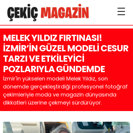
MELEK YILDIZ FIRTINASI!
İZMİR’İN GÜZEL MODELİ CESUR
TARZI VE ETKİLEYİCİ
POZLARIYLA GÜNDEMDE
İzmir'in yükselen modeli Melek Yıldız, son
dönemde gerçekleştirdiği profesyonel fotoğraf
çekimleriyle moda ve magazin dünyasında
dikkatleri üzerine çekmeyi sürdürüyor.