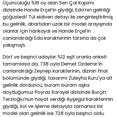
Üçüncülüğü %16 oy alan Sen Çal Kapımı
dizisinde Hande Erçel’in giydiği, Eda’nın gelinliği
göğüsledi! Tül eldiven detayı ile zenginleştirilmiş
bu gelinlik, abartıdan uzak bir model arayışında
olanlar için harikaydı ve Hande Erçel’in
canlandırdığı Eda karakterinin tarzına da çok
yakışmıştı.
Dört ve beşinci adaylar %12 eşit oranla anketi
tamamlasa da, 738 oyla Demet Özdemir’in
canlandırdığı Zeynep karakterinin, dizinin final
bölümünde giydiği, tasarımı Zuleyha Kuru’ya ait
gelinlik dördüncü, buram buram aşka
doyduğumuz Poyraz Karayel dizisinde Burçin
Terzioğlu’nun hayat verdiği Ayşegül karakterinin
giydiği, kol ve işleme detayıyla zamansız bir
model olan gelinlik ise 728 oyla beşinci oldu.