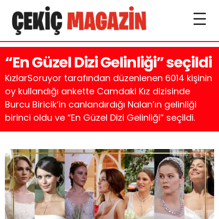
“En Güzel Dizi Gelinliği” seçildi
KızlarSoruyor tarafından düzenlenen 6014 kişinin
oy kullandığı ankette Camdaki Kız dizisinde
Burcu Biricik’in canlandırdığı Nalan’ın gelinliği
birinci oldu ve “En Güzel Dizi Gelinliği” seçildi.