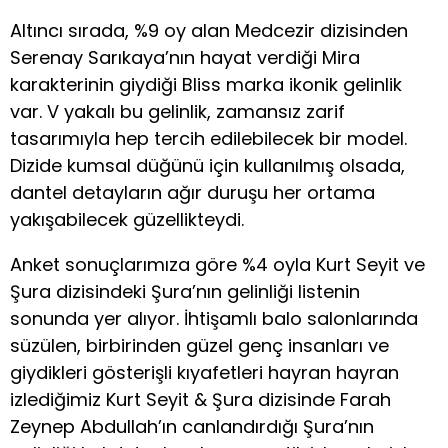
Altıncı sırada, %9 oy alan Medcezir dizisinden
Serenay Sarıkaya’nın hayat verdiği Mira
karakterinin giydiği Bliss marka ikonik gelinlik
var. V yakalı bu gelinlik, zamansız zarif
tasarımıyla hep tercih edilebilecek bir model.
Dizide kumsal düğünü için kullanılmış olsada,
dantel detayların ağır duruşu her ortama
yakışabilecek güzellikteydi.
Anket sonuçlarımıza göre %4 oyla Kurt Seyit ve
Şura dizisindeki Şura’nın gelinliği listenin
sonunda yer alıyor. İhtişamlı balo salonlarında
süzülen, birbirinden güzel genç insanları ve
giydikleri gösterişli kıyafetleri hayran hayran
izlediğimiz Kurt Seyit & Şura dizisinde Farah
Zeynep Abdullah’ın canlandırdığı Şura’nın