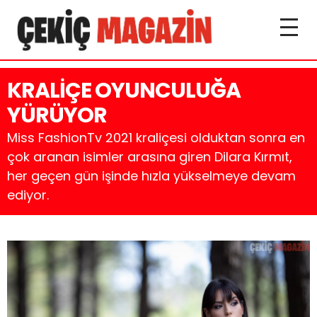
KRALİÇE OYUNCULUĞA
YÜRÜYOR
Miss FashionTv 2021 kraliçesi olduktan sonra en
çok aranan isimler arasına giren Dilara Kırmıt,
her geçen gün işinde hızla yükselmeye devam
ediyor.