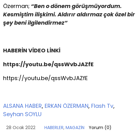
Özerman;
“Ben o dönem görüşmüyordum.
Kesmiştim ilişkimi. Aldırır aldırmaz çok özel bir
şey beni ilgilendirmez”
HABERİN VİDEO LİNKİ
https://youtu.be/qssWvbJAZfE
https://youtu.be/qssWvbJAZfE
ALSANA HABER
,
ERKAN ÖZERMAN
,
Flash Tv
,
Seyhan SOYLU
28 Ocak 2022
HABERLER
,
MAGAZİN
Yorum (
0
)