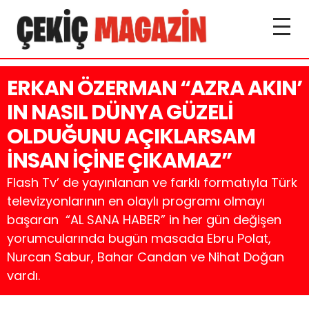
ERKAN ÖZERMAN “AZRA AKIN’
IN NASIL DÜNYA GÜZELİ
OLDUĞUNU AÇIKLARSAM
İNSAN İÇİNE ÇIKAMAZ”
Flash Tv’ de yayınlanan ve farklı formatıyla Türk
televizyonlarının en olaylı programı olmayı
başaran “AL SANA HABER” in her gün değişen
yorumcularında bugün masada Ebru Polat,
Nurcan Sabur, Bahar Candan ve Nihat Doğan
vardı.