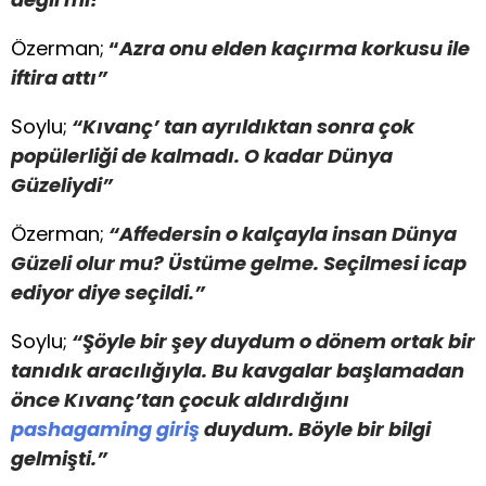
Özerman;
“
Azra onu elden kaçırma korkusu ile
iftira attı”
Soylu;
“Kıvanç’ tan ayrıldıktan sonra çok
popülerliği de kalmadı. O kadar Dünya
Güzeliydi”
Özerman;
“Affedersin o kalçayla insan Dünya
Güzeli olur mu? Üstüme gelme. Seçilmesi icap
ediyor diye seçildi.”
Soylu;
“Şöyle bir şey duydum o dönem ortak bir
tanıdık aracılığıyla. Bu kavgalar başlamadan
önce Kıvanç’tan çocuk aldırdığını
pashagaming giriş
duydum. Böyle bir bilgi
gelmişti.”