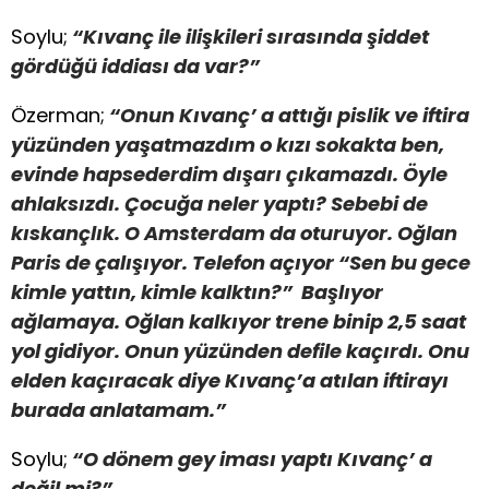
Soylu;
“Kıvanç ile ilişkileri sırasında şiddet
gördüğü iddiası da var?”
Özerman;
“Onun Kıvanç’ a attığı pislik ve iftira
yüzünden yaşatmazdım o kızı sokakta ben,
evinde hapsederdim dışarı çıkamazdı. Öyle
ahlaksızdı. Çocuğa neler yaptı? Sebebi de
kıskançlık. O Amsterdam da oturuyor. Oğlan
Paris de çalışıyor. Telefon açıyor “Sen bu gece
kimle yattın, kimle kalktın?” Başlıyor
ağlamaya. Oğlan kalkıyor trene binip 2,5 saat
yol gidiyor. Onun yüzünden defile kaçırdı. Onu
elden kaçıracak diye Kıvanç’a atılan iftirayı
burada anlatamam.”
Soylu;
“O dönem gey iması yaptı Kıvanç’ a
değil mi?”