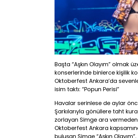
Başta “Aşkın Olayım” olmak üzer
konserlerinde binlerce kişilik k
Oktoberfest Ankara’da sevenleri
isim taktı: “Popun Perisi”
Havalar serinlese de aylar ön
Şarkılarıyla gönüllere taht kuran
zorlayan Simge ara vermeden 
Oktoberfest Ankara kapsamında
buluşan Simge “Aşkın Olayım”,