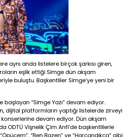
e aynı anda listelere birçok şarkısı giren,
oroların eşlik ettiği Simge dün akşam
yle buluştu. Başkentliler Simge’ye yeni bir
ce başlayan “Simge Yazı” devam ediyor.
, dijital platformların yaptığı listelerde zirveyi
konserlerine devam ediyor. Dün akşam
 ODTÜ Vişnelik Çim Anfi’de başkentlilerle
 “Öpücem”, “Ben Bazen” ve “Harcandıkça” gibi