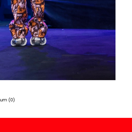
rum (
0
)