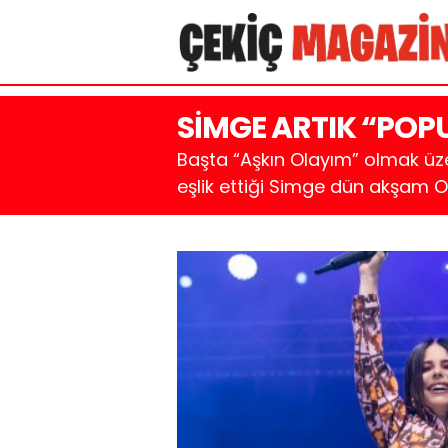
SİMGE ARTIK “POPU
Başta “Aşkın Olayım” olmak üzere
eşlik ettiği Simge dün akşam O