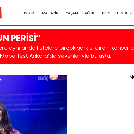
GÜNDEM
MAGAZİN
YAŞAM – SAĞLIK
BİLİM – TEKNOLOJİ
N PERİSİ”
 aynı anda listelere birçok şarkısı giren, konserleri
ktoberfest Ankara’da sevenleriyle buluştu.
N