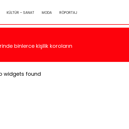
KÜLTÜR – SANAT
MODA
RÖPORTAJ
nde binlerce kişilik koroların
o widgets found