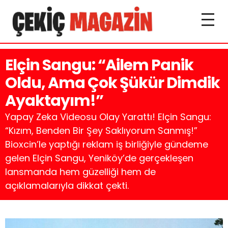
Elçin Sangu: “Ailem Panik
Oldu, Ama Çok Şükür Dimdik
Ayaktayım!”
Yapay Zeka Videosu Olay Yarattı! Elçin Sangu:
“Kızım, Benden Bir Şey Saklıyorum Sanmış!”
Bioxcin’le yaptığı reklam iş birliğiyle gündeme
gelen Elçin Sangu, Yeniköy’de gerçekleşen
lansmanda hem güzelliği hem de
açıklamalarıyla dikkat çekti.