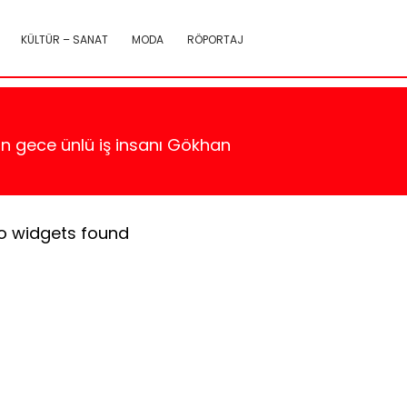
KÜLTÜR – SANAT
MODA
RÖPORTAJ
n gece ünlü iş insanı Gökhan
o widgets found