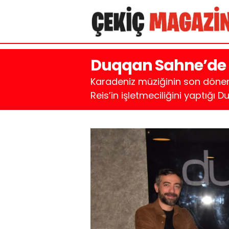
Duqqan Sahne’de R
Karadeniz müziğinin son dönem
Reis’in işletmeciliğini yaptığı 