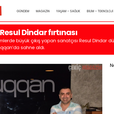
GÜNDEM
MAGAZİN
YAŞAM – SAĞLIK
BİLİM – TEKNOLOJİ
esul Dindar fırtınası
lerde büyük çıkış yapan sanatçısı Resul Dindar dü
Duqqan’da sahne aldı.
N