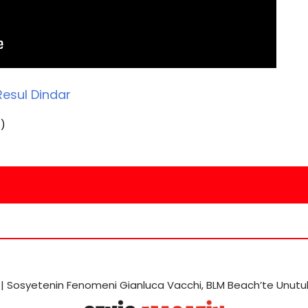
Resul Dindar
0
)
 |
Sosyetenin Fenomeni Gianluca Vacchi, BLM Beach’te Unutu