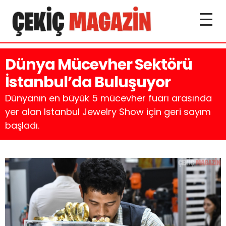
Dünya Mücevher Sektörü
İstanbul’da Buluşuyor
Dünyanın en büyük 5 mücevher fuarı arasında
yer alan Istanbul Jewelry Show için geri sayım
başladı.