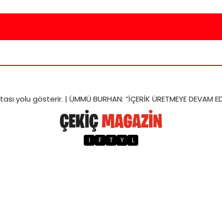
itası
yolu gösterir. |
ÜMMÜ BURHAN: ‘’İÇERİK ÜRETMEYE DEVAM ED
I
F
T
Y
L