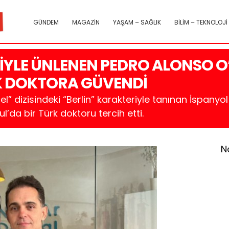
GÜNDEM
MAGAZİN
YAŞAM – SAĞLIK
BİLİM – TEKNOLOJİ
RİYLE ÜNLENEN PEDRO ALONSO 
RK DOKTORA GÜVENDİ
” dizisindeki “Berlin” karakteriyle tanınan İspany
ul’da bir Türk doktoru tercih etti.
N