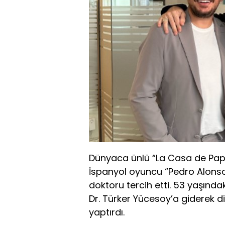
Dünyaca ünlü “La Casa de Papel”
İspanyol oyuncu “Pedro Alonso O
doktoru tercih etti. 53 yaşında
Dr. Türker Yücesoy’a giderek dişl
yaptırdı.