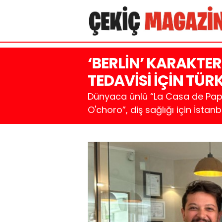
‘BERLİN’ KARAKTE
TEDAVİSİ İÇİN TÜ
Dünyaca ünlü “La Casa de Papel
O'choro”, diş sağlığı için İstanb