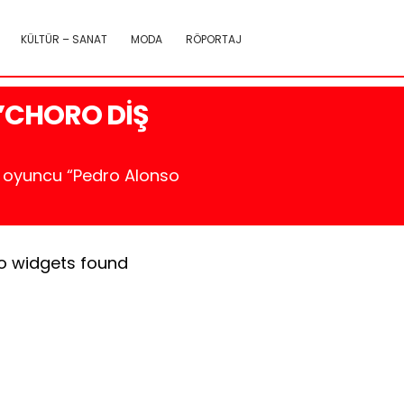
KÜLTÜR – SANAT
MODA
RÖPORTAJ
O’CHORO DİŞ
ol oyuncu “Pedro Alonso
o widgets found