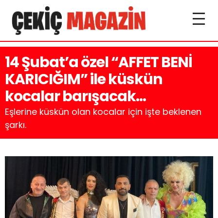
14 Şubat’a özel “AFFET BENİ
KARICIĞIM” ile küskün
kocalar barışacak…
Eşlerine küskün olan kocalar için işte beklenen
şarkı.