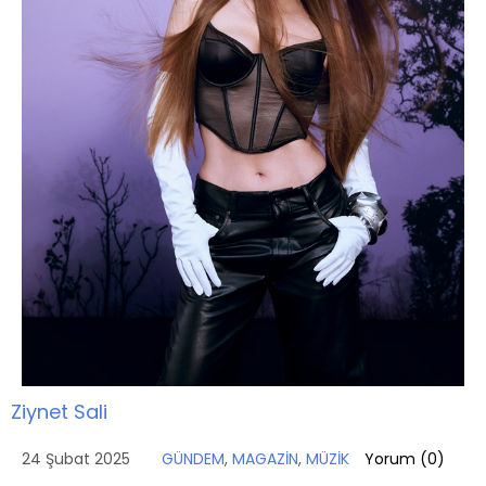
Ziynet Sali
24 Şubat 2025
GÜNDEM
,
MAGAZİN
,
MÜZİK
Yorum (
0
)