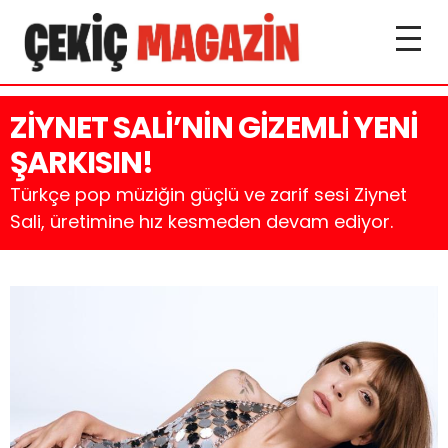
ZİYNET SALİ’NİN GİZEMLİ YENİ
ŞARKISIN!
Türkçe pop müziğin güçlü ve zarif sesi Ziynet
Sali, üretimine hız kesmeden devam ediyor.