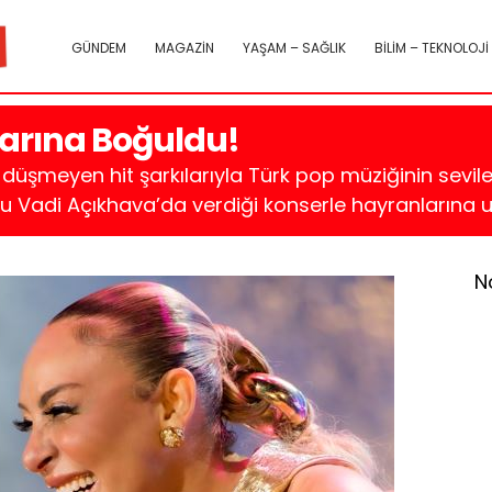
GÜNDEM
MAGAZİN
YAŞAM – SAĞLIK
BİLİM – TEKNOLOJİ
larına Boğuldu!
den düşmeyen hit şarkılarıyla Türk pop müziğinin sevil
bu Vadi Açıkhava’da verdiği konserle hayranlarına 
N