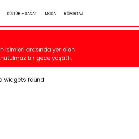
KÜLTÜR – SANAT
MODA
RÖPORTAJ
en isimleri arasında yer alan
unutulmaz bir gece yaşattı.
o widgets found