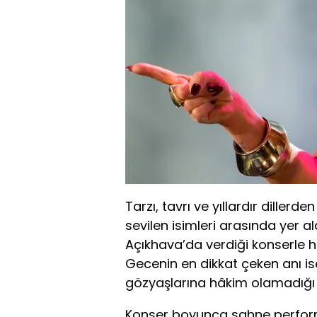
Tarzı, tavrı ve yıllardır diller
sevilen isimleri arasında yer a
Açıkhava’da verdiği konserle h
Gecenin en dikkat çeken anı is
gözyaşlarına hâkim olamadığı 
Konser boyunca sahne performa