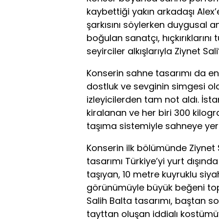
kaybettiği yakın arkadaşı Alex’e
şarkısını söylerken duygusal a
boğulan sanatçı, hıçkırıklarını
seyirciler alkışlarıyla Ziynet Sal
Konserin sahne tasarımı da en
dostluk ve sevginin simgesi ol
izleyicilerden tam not aldı. İs
kiralanan ve her biri 300 kilogr
taşıma sistemiyle sahneye yerle
Konserin ilk bölümünde Ziynet 
tasarımı Türkiye’yi yurt dışın
taşıyan, 10 metre kuyruklu siyah
görünümüyle büyük beğeni topl
Salih Balta tasarımı, baştan so
tayttan oluşan iddialı kostümüyle