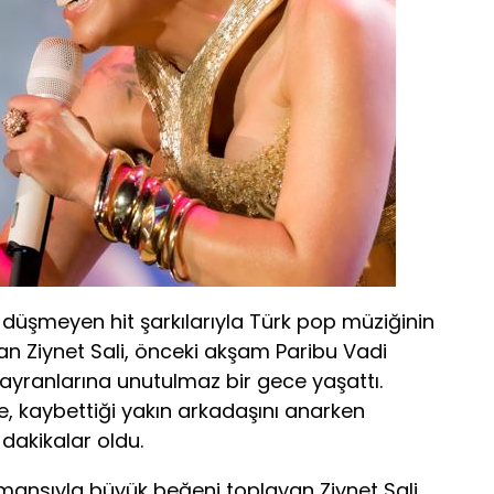
den düşmeyen hit şarkılarıyla Türk pop müziğinin
lan Ziynet Sali, önceki akşam Paribu Vadi
ayranlarına unutulmaz bir gece yaşattı.
e, kaybettiği yakın arkadaşını anarken
dakikalar oldu.
nsıyla büyük beğeni toplayan Ziynet Sali,