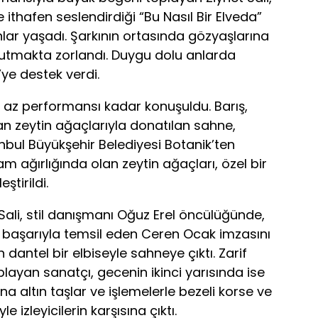
 ithafen seslendirdiği “Bu Nasıl Bir Elveda”
nlar yaşadı. Şarkının ortasında gözyaşlarına
 tutmakta zorlandı. Duygu dolu anlarda
i’ye destek verdi.
 az performansı kadar konuşuldu. Barış,
an zeytin ağaçlarıyla donatılan sahne,
tanbul Büyükşehir Belediyesi Botanik’ten
am ağırlığında olan zeytin ağaçları, özel bir
ştirildi.
Sali, stil danışmanı Oğuz Erel öncülüğünde,
da başarıyla temsil eden Ceren Ocak imzasını
 dantel bir elbiseyle sahneye çıktı. Zarif
ayan sanatçı, gecenin ikinci yarısında ise
na altın taşlar ve işlemelerle bezeli korse ve
 izleyicilerin karşısına çıktı.