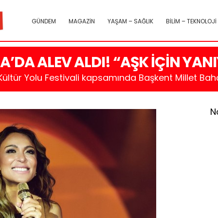
GÜNDEM
MAGAZİN
YAŞAM – SAĞLIK
BİLİM – TEKNOLOJİ
A’DA ALEV ALDI! “AŞK İÇİN YA
ültür Yolu Festivali kapsamında Başkent Millet Bahç
N