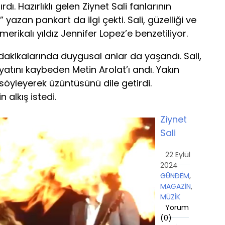
dı. Hazırlıklı gelen Ziynet Sali fanlarının
” yazan pankart da ilgi çekti. Sali, güzelliği ve
erikalı yıldız Jennifer Lopez’e benzetiliyor.
n dakikalarında duygusal anlar da yaşandı. Sali,
atını kaybeden Metin Arolat’ı andı. Yakın
 söyleyerek üzüntüsünü dile getirdi.
 alkış istedi.
Ziynet
Sali
22 Eylül
2024
GÜNDEM
,
MAGAZİN
,
MÜZİK
Yorum
(
0
)