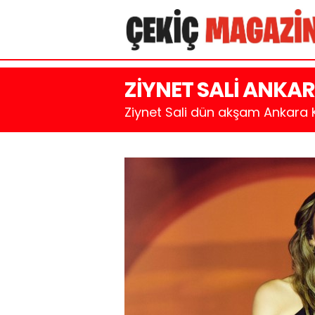
ZİYNET SALİ ANKAR
Ziynet Sali dün akşam Ankara K