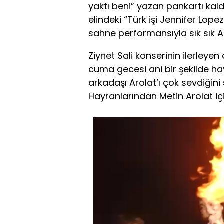
yaktı beni” yazan pankartı kaldır
elindeki “Türk işi Jennifer Lopez
sahne performansıyla sık sık Am
Ziynet Sali konserinin ilerleye
cuma gecesi ani bir şekilde hay
arkadaşı Arolat’ı çok sevdiğini
Hayranlarından Metin Arolat için