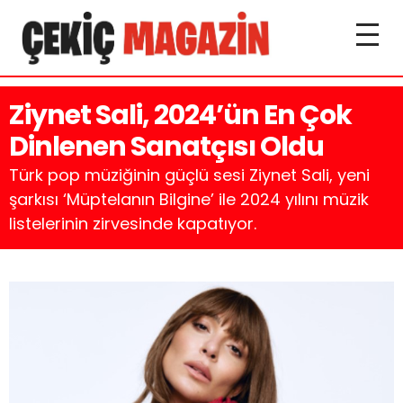
Ziynet Sali, 2024’ün En Çok
Dinlenen Sanatçısı Oldu
Türk pop müziğinin güçlü sesi Ziynet Sali, yeni
şarkısı ‘Müptelanın Bilgine’ ile 2024 yılını müzik
listelerinin zirvesinde kapatıyor.