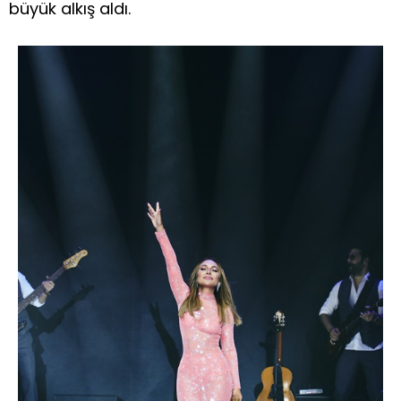
büyük alkış aldı.
E
L
D
v