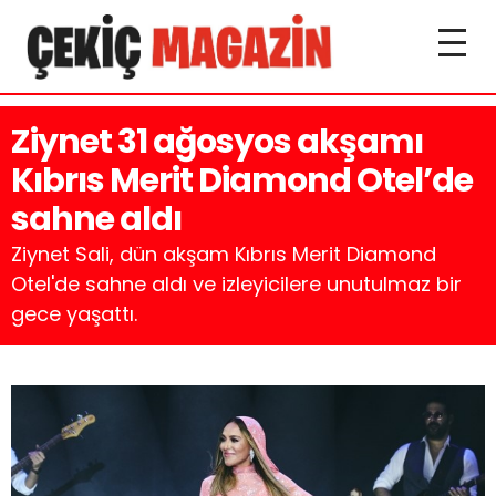
Ziynet 31 ağosyos akşamı
Kıbrıs Merit Diamond Otel’de
sahne aldı
Ziynet Sali, dün akşam Kıbrıs Merit Diamond
Otel'de sahne aldı ve izleyicilere unutulmaz bir
gece yaşattı.