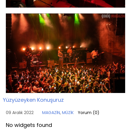
Yüzyüzeyken Konuşuruz
09 Aralık 2022
MAGAZİN
,
MÜZİK
Yorum (
0
)
No widgets found