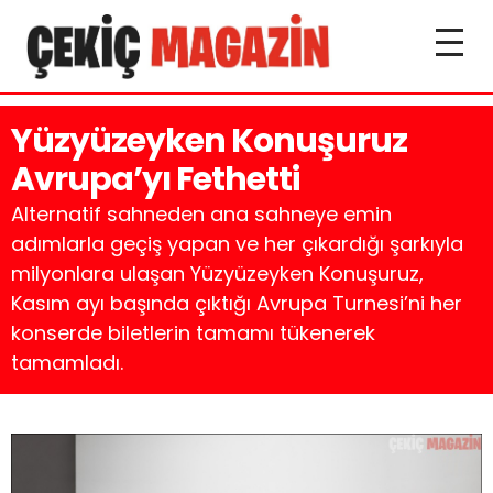
Yüzyüzeyken Konuşuruz
Avrupa’yı Fethetti
Alternatif sahneden ana sahneye emin
adımlarla geçiş yapan ve her çıkardığı şarkıyla
milyonlara ulaşan Yüzyüzeyken Konuşuruz,
Kasım ayı başında çıktığı Avrupa Turnesi’ni her
konserde biletlerin tamamı tükenerek
tamamladı.