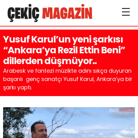
Yusuf Karul’un yeni şarkısı
“Ankara’ya Rezil Ettin Beni”
dillerden düşmüyor..
Arabesk ve fantezi müzikte adını sıkça duyuran
başarılı genç sanatçı Yusuf Karul, Ankara’ya bir
şarkı yaptı.