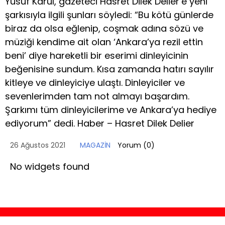
Yusuf Karul, gazeteci Hasret Dilek Delier’e yeni
şarkısıyla ilgili şunları söyledi: “Bu kötü günlerde
biraz da olsa eğlenip, coşmak adına sözü ve
müziği kendime ait olan ‘Ankara’ya rezil ettin
beni’ diye hareketli bir eserimi dinleyicinin
beğenisine sundum. Kısa zamanda hatırı sayılır
kitleye ve dinleyiciye ulaştı. Dinleyiciler ve
sevenlerimden tam not almayı başardım.
Şarkımı tüm dinleyicilerime ve Ankara’ya hediye
ediyorum” dedi. Haber – Hasret Dilek Delier
26 Ağustos 2021
MAGAZİN
Yorum (
0
)
No widgets found