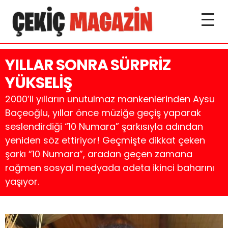
YILLAR SONRA SÜRPRİZ
YÜKSELİŞ
2000’li yılların unutulmaz mankenlerinden Aysu
Baçeoğlu, yıllar önce müziğe geçiş yaparak
seslendirdiği “10 Numara” şarkısıyla adından
yeniden söz ettiriyor! Geçmişte dikkat çeken
şarkı “10 Numara”, aradan geçen zamana
rağmen sosyal medyada adeta ikinci baharını
yaşıyor.