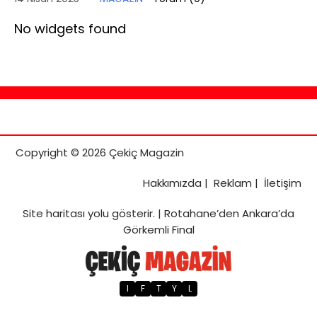
No widgets found
Copyright © 2026 Çekiç Magazin
Hakkımızda
|
Reklam
|
İletişim
Site haritası
yolu gösterir. |
Rotahane’den Ankara’da
Görkemli Final
I
F
T
Y
L