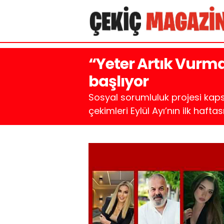
“Yeter Artık Vurma
başlıyor
Sosyal sorumluluk projesi kaps
çekimleri Eylül Ayı’nın ilk haf