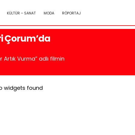
KÜLTÜR – SANAT
MODA
RÖPORTAJ
eri Çorum’da
 Artık Vurma” adlı filmin
o widgets found