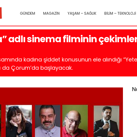
GÜNDEM
MAGAZİN
YAŞAM – SAĞLIK
BİLİM – TEKNOLOJİ
” adlı sinema filminin çekiml
amında kadına şiddet konusunun ele alındığı “Yeter
tası da Çorum’da başlayacak.
N