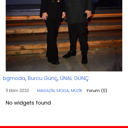
bgmoda
,
Burcu Günç
,
ÜNAL GÜNÇ
11 Ekim 2023
MAGAZİN
,
MODA
,
MÜZİK
Yorum (
0
)
No widgets found