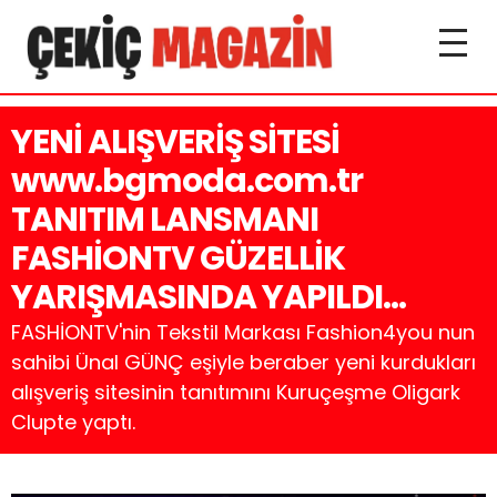
YENİ ALIŞVERİŞ SİTESİ
www.bgmoda.com.tr
TANITIM LANSMANI
FASHİONTV GÜZELLİK
YARIŞMASINDA YAPILDI…
FASHİONTV'nin Tekstil Markası Fashion4you nun
sahibi Ünal GÜNÇ eşiyle beraber yeni kurdukları
alışveriş sitesinin tanıtımını Kuruçeşme Oligark
Clupte yaptı.