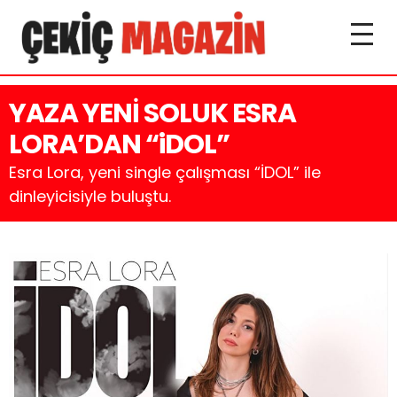
YAZA YENİ SOLUK ESRA
LORA’DAN “iDOL”
Esra Lora, yeni single çalışması “İDOL” ile
dinleyicisiyle buluştu.