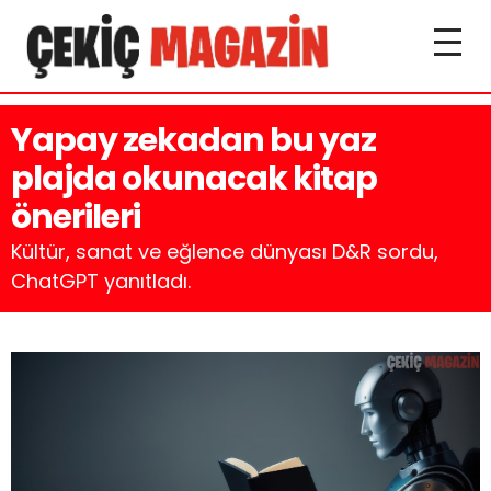
Yapay zekadan bu yaz
plajda okunacak kitap
önerileri
Kültür, sanat ve eğlence dünyası D&R sordu,
ChatGPT yanıtladı.