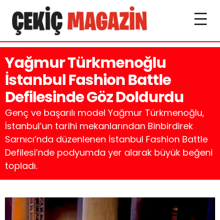
Yağmur Türkmenoğlu
İstanbul Fashion Battle
Defilesinde Göz Doldurdu
Genç ve başarılı model Yağmur Türkmenoğlu,
İstanbul’un tarihi mekanlarından Binbirdirek
Sarnıcı’nda düzenlenen İstanbul Fashion Battle
Defilesi’nde podyumda yer alarak büyük beğeni
topladı.