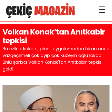
Volkan Konak’tan Anıtkabir
tepkisi
Bu eziklik kokan , planlı uygulamadan biran önce
vazgeçilmeli çok ayıp çok Kuzeyin oğlu lakaplı
ünlü şarkıcı Volkan Konak'tan Anıtkabir tepkisi
geldi.