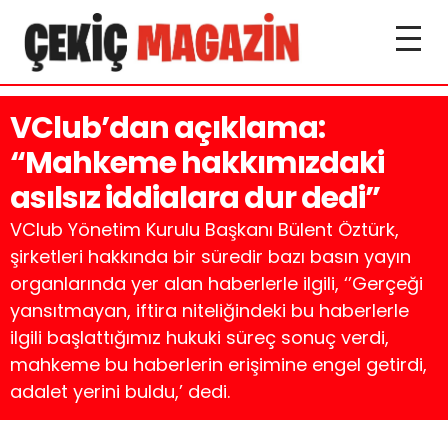
VClub’dan açıklama:
“Mahkeme hakkımızdaki
asılsız iddialara dur dedi”
VClub Yönetim Kurulu Başkanı Bülent Öztürk,
şirketleri hakkında bir süredir bazı basın yayın
organlarında yer alan haberlerle ilgili, ‘’Gerçeği
yansıtmayan, iftira niteliğindeki bu haberlerle
ilgili başlattığımız hukuki süreç sonuç verdi,
mahkeme bu haberlerin erişimine engel getirdi,
adalet yerini buldu,’ dedi.