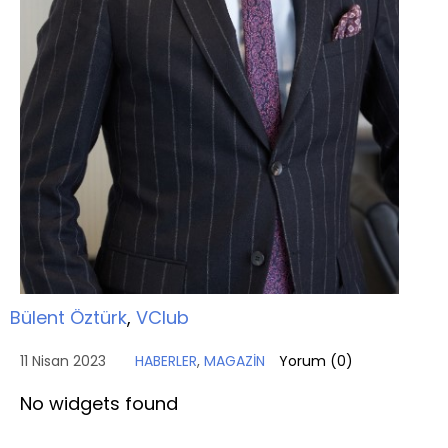
Bülent Öztürk
,
VClub
11 Nisan 2023
HABERLER
,
MAGAZİN
Yorum (
0
)
No widgets found