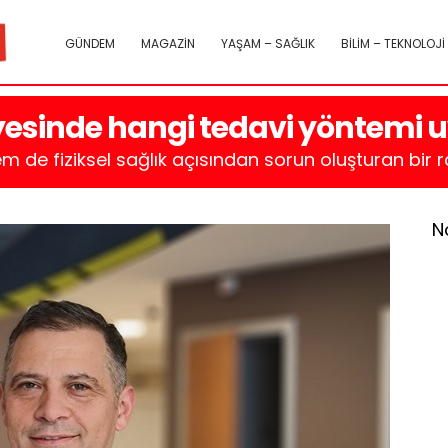
GÜNDEM
MAGAZİN
YAŞAM – SAĞLIK
BİLİM – TEKNOLOJİ
iyesinde hangi tedavi yöntemi
 de fiziksel sağlık açısından sorun oluşturan bir rah
N