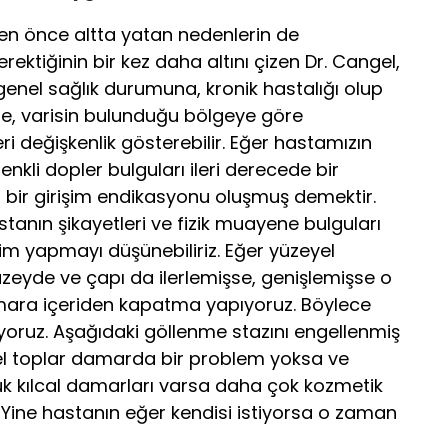
en önce altta yatan nedenlerin de
erektiğinin bir kez daha altını çizen Dr. Cangel,
 genel sağlık durumuna, kronik hastalığı olup
ne, varisin bulunduğu bölgeye göre
i değişkenlik gösterebilir. Eğer hastamızın
renkli dopler bulguları ileri derecede bir
 bir girişim endikasyonu oluşmuş demektir.
tanın şikayetleri ve fizik muayene bulguları
işim yapmayı düşünebiliriz. Eğer yüzeyel
zeyde ve çapı da ilerlemişse, genişlemişse o
ara içeriden kapatma yapıyoruz. Böylece
yoruz. Aşağıdaki göllenme stazını engellenmiş
el toplar damarda bir problem yoksa ve
k kılcal damarları varsa daha çok kozmetik
 Yine hastanın eğer kendisi istiyorsa o zaman