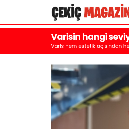
Varisin hangi sev
Varis hem estetik açısından hem