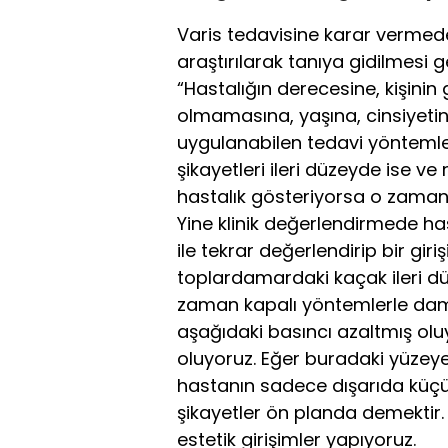
Varis tedavisine karar vermed
araştırılarak tanıya gidilmesi g
“Hastalığın derecesine, kişinin
olmamasına, yaşına, cinsiyeti
uygulanabilen tedavi yöntemler
şikayetleri ileri düzeyde ise ve 
hastalık gösteriyorsa o zaman
Yine klinik değerlendirmede has
ile tekrar değerlendirip bir gir
toplardamardaki kaçak ileri dü
zaman kapalı yöntemlerle dam
aşağıdaki basıncı azaltmış olu
oluyoruz. Eğer buradaki yüzey
hastanın sadece dışarıda küçü
şikayetler ön planda demektir.
estetik girişimler yapıyoruz.