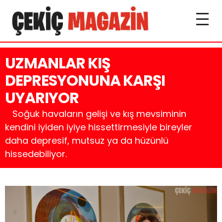
UZMANLAR KIŞ
DEPRESYONUNA KARŞI
UYARIYOR
Soğuk havaların gelişi ve kış mevsiminin
kendini iyiden iyiye hissettirmesiyle bireyler
daha depresif, mutsuz ya da hüzünlü
hissedebiliyor.