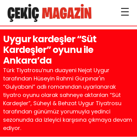
Uygur kardeşler “Süt
Kardeşler” oyunu ile
Ankara’da
Türk Tiyatrosu’nun duayeni Nejat Uygur
tarafından Hüseyin Rahmi Gürpınar'ın
“Gulyabani” adlı romanından uyarlanarak
tiyatro oyunu olarak sahneye aktarılan “Süt
Kardeşler”, Süheyl & Behzat Uygur Tiyatrosu
tarafından günümüz yorumuyla yedinci
sezonunda da izleyici karşısına çıkmaya devam
ediyor.