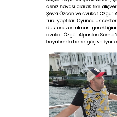
deniz havası alarak fikir alışve
Şevki Özcan ve avukat Özgür 
turu yaptılar. Oyunculuk sektö
dostunuzun olması gerektiğini
avukat Özgür Alpaslan Sümer’
hayatımda bana güç veriyor aç