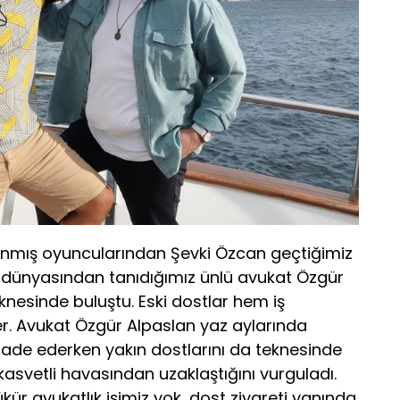
ınmış oyuncularından Şevki Özcan geçtiğimiz
 dünyasından tanıdığımız ünlü avukat Özgür
knesinde buluştu. Eski dostlar hem iş
er. Avukat Özgür Alpaslan yaz aylarında
ifade ederken yakın dostlarını da teknesinde
kasvetli havasından uzaklaştığını vurguladı.
kür avukatlık işimiz yok, dost ziyareti yanında