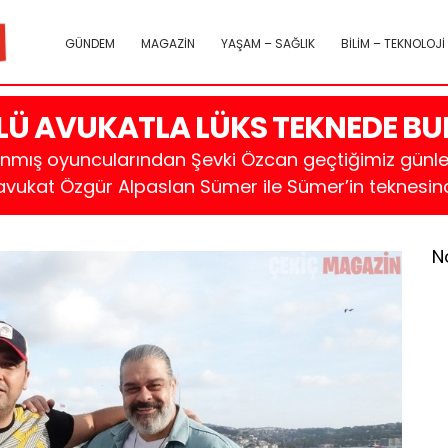
GÜNDEM
MAGAZİN
YAŞAM – SAĞLIK
BİLİM – TEKNOLOJİ
LÜ AVUKATLA LÜKS TEKNEDE BU
ınmış oyuncularından Şevki Özcan geçtiğimiz günle
avukat Özgür Alpaslan Sümer ile Sümer’in teknesind
N