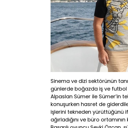
Sinema ve dizi sektörünün tan
günlerde boğazda iş ve futbol
Alpaslan Sümer ile Sümer’in te
konuşurken hasret de giderdil
işlerini tekneden yürüttüğünü 
ağırladığını ve büro ortamının 
Başarılı oyuncu Şevki Özcan, şü