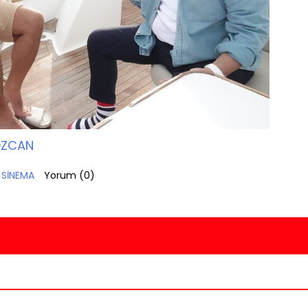
ÖZCAN
,
SİNEMA
Yorum (
0
)