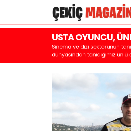
USTA OYUNCU, ÜN
Sinema ve dizi sektörünün tan
dünyasından tanıdığımız ünlü 