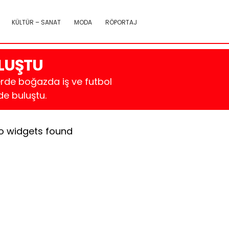
KÜLTÜR – SANAT
MODA
RÖPORTAJ
LUŞTU
rde boğazda iş ve futbol
e buluştu.
o widgets found