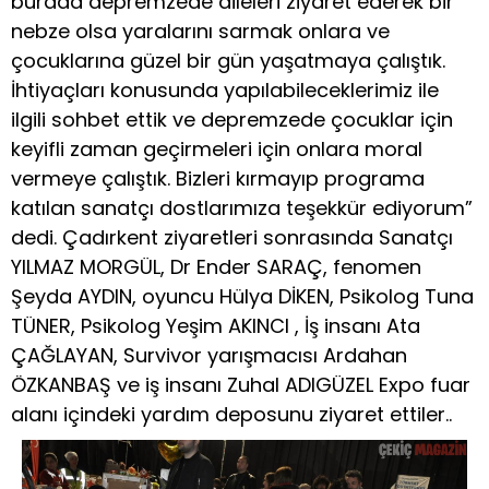
burada depremzede aileleri ziyaret ederek bir
nebze olsa yaralarını sarmak onlara ve
çocuklarına güzel bir gün yaşatmaya çalıştık.
İhtiyaçları konusunda yapılabileceklerimiz ile
ilgili sohbet ettik ve depremzede çocuklar için
keyifli zaman geçirmeleri için onlara moral
vermeye çalıştık. Bizleri kırmayıp programa
katılan sanatçı dostlarımıza teşekkür ediyorum”
dedi. Çadırkent ziyaretleri sonrasında Sanatçı
YILMAZ MORGÜL, Dr Ender SARAÇ, fenomen
Şeyda AYDIN, oyuncu Hülya DİKEN, Psikolog Tuna
TÜNER, Psikolog Yeşim AKINCI , İş insanı Ata
ÇAĞLAYAN, Survivor yarışmacısı Ardahan
ÖZKANBAŞ ve iş insanı Zuhal ADIGÜZEL Expo fuar
alanı içindeki yardım deposunu ziyaret ettiler..