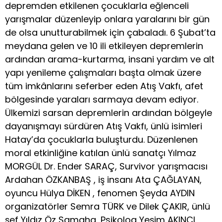
depremden etkilenen çocuklarla eğlenceli
yarışmalar düzenleyip onlara yaralarını bir gün
de olsa unutturabilmek için çabaladı. 6 Şubat’ta
meydana gelen ve 10 ili etkileyen depremlerin
ardından arama-kurtarma, insani yardım ve alt
yapı yenileme çalışmaları başta olmak üzere
tüm imkânlarını seferber eden Atış Vakfı, afet
bölgesinde yaraları sarmaya devam ediyor.
Ülkemizi sarsan depremlerin ardından bölgeyle
dayanışmayı sürdüren Atış Vakfı, ünlü isimleri
Hatay’da çocuklarla buluşturdu. Düzenlenen
moral etkinliğine katılan ünlü sanatçı Yılmaz
MORGÜL Dr. Ender SARAÇ, Survivor yarışmacısı
Ardahan ÖZKANBAŞ , iş insanı Ata ÇAĞLAYAN,
oyuncu Hülya DİKEN , fenomen Şeyda AYDIN
organizatörler Semra TÜRK ve Dilek ÇAKIR, ünlü
şef Yıldız Öz Samaha, Psikolog Yeşim AKINCI,