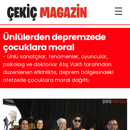
Ünlülerden depremzede
çocuklara moral
- Ünlü sanatçılar, fenomenler, oyuncular,
psikolog ve doktorlar Atış Vakfı tarafından
düzenlenen etkinlikte, deprem bölgesindeki
afetzede çocuklara moral dağıttı.