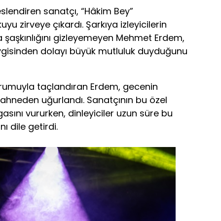
eslendiren sanatçı, “Hâkim Bey”
u zirveye çıkardı. Şarkıya izleyicilerin
da şaşkınlığını gizleyemeyen Mehmet Erdem,
evgisinden dolayı büyük mutluluk duyduğunu
rumuyla taçlandıran Erdem, gecenin
ahneden uğurlandı. Sanatçının bu özel
asını vururken, dinleyiciler uzun süre bu
ı dile getirdi.