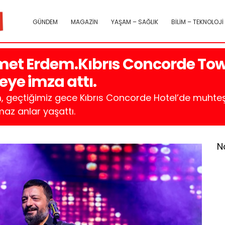
GÜNDEM
MAGAZİN
YAŞAM – SAĞLIK
BİLİM – TEKNOLOJİ
et Erdem.Kıbrıs Concorde Tow
ye imza attı.
, geçtiğimiz gece Kıbrıs Concorde Hotel’de muht
maz anlar yaşattı.
N