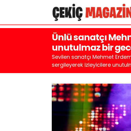
Ünlü sanatçı Mehm
unutulmaz bir gece
Sevilen sanatçı Mehmet Erdem
sergileyerek izleyicilere unutul