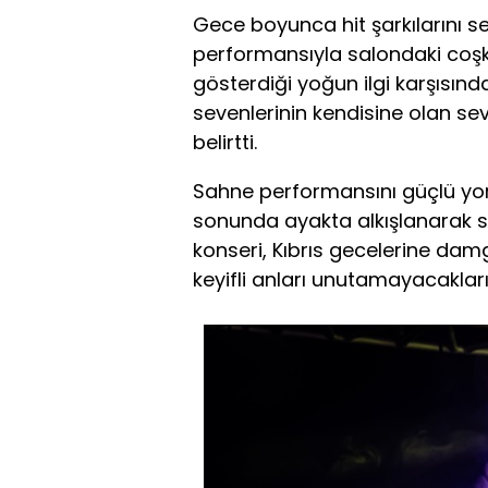
Gece boyunca hit şarkılarını s
performansıyla salondaki coşkuy
gösterdiği yoğun ilgi karşısın
sevenlerinin kendisine olan s
belirtti.
Sahne performansını güçlü yo
sonunda ayakta alkışlanarak s
konseri, Kıbrıs gecelerine damg
keyifli anları unutamayacakların