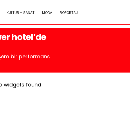
KÜLTÜR – SANAT
MODA
RÖPORTAJ
er hotel’de
eşem bir performans
o widgets found