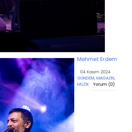
Mehmet Erdem
04 Kasım 2024
GÜNDEM
,
MAGAZİN
,
MÜZİK
Yorum (
0
)