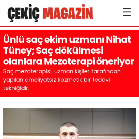
Ünlü saç ekim uzmanı Nihat
Tüney; Saç dökülmesi
olanlara Mezoterapi öneriyor
Saç mezoterapisi, uzman kişiler tarafından
yapılan ameliyatsız kozmetik bir tedavi
tekniğidir.