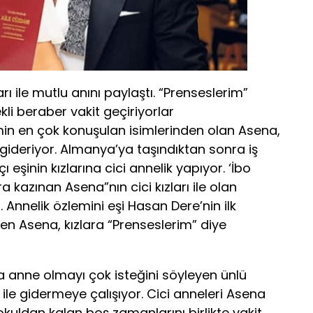
rı ile mutlu anını paylaştı. “Prenseslerim”
ekli beraber vakit geçiriyorlar
min en çok konuşulan isimlerinden olan Asena,
e gideriyor. Almanya’ya taşındıktan sonra iş
eşinin kızlarına cici annelik yapıyor. ‘İbo
a kazınan Asena”nın cici kızları ile olan
 Annelik özlemini eşi Hasan Dere’nin ilk
deren Asena, kızlara “Prenseslerim” diye
 anne olmayı çok isteğini söyleyen ünlü
ı ile gidermeye çalışıyor. Cici anneleri Asena
a okuldan kalan boş zamanlarını birlikte vakit