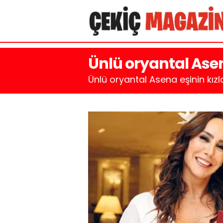
Ünlü oryantal Ase
Ünlü oryantal Asena eşinin kızla