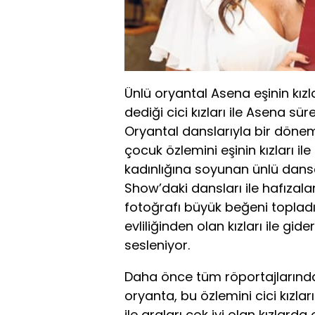
Ünlü oryantal Asena eşinin kızla
dediği cici kızları ile Asena sür
Oryantal danslarıyla bir döne
çocuk özlemini eşinin kızları il
kadınlığına soyunan ünlü dansçı 
Show’daki dansları ile hafızalar
fotoğrafı büyük beğeni topladı.
evliliğinden olan kızları ile gi
sesleniyor.
Daha önce tüm röportajlarında
oryanta, bu özlemini cici kızlar
ile araları çok iyi olan kızlard