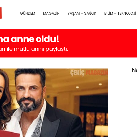
GÜNDEM
MAGAZİN
YAŞAM – SAĞLIK
BİLİM – TEKNOLOJİ
na anne oldu!
rı ile mutlu anını paylaştı.
N