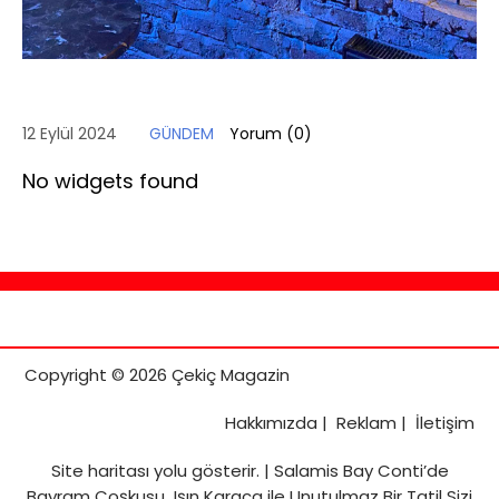
12 Eylül 2024
GÜNDEM
Yorum (
0
)
No widgets found
Copyright © 2026 Çekiç Magazin
Hakkımızda
|
Reklam
|
İletişim
Site haritası
yolu gösterir. |
Salamis Bay Conti’de
Bayram Coşkusu Işın Karaca ile Unutulmaz Bir Tatil Sizi