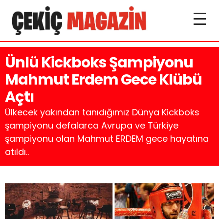
Ünlü Kickboks Şampiyonu
Mahmut Erdem Gece Klübü
Açtı
Ülkecek yakından tanıdığımız Dünya Kickboks
şampiyonu defalarca Avrupa ve Türkiye
şampiyonu olan Mahmut ERDEM gece hayatına
atıldı..