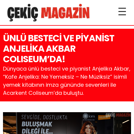
ÜNLÜ BESTECİ VE PİYANİST
ANJELİKA AKBAR
COLISEUM’DA!
Dünyaca ünlü besteci ve piyanist Anjelika Akbar,
“Kafe Anjelika: Ne Yemeksiz – Ne Müziksiz” isimli
yemek kitabının imza gününde sevenleri ile
Acarkent Coliseum’da buluştu.