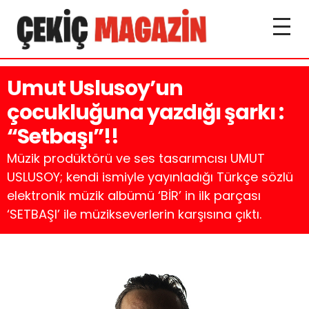
Umut Uslusoy’un
çocukluğuna yazdığı şarkı :
“Setbaşı”!!
Müzik prodüktörü ve ses tasarımcısı UMUT
USLUSOY; kendi ismiyle yayınladığı Türkçe sözlü
elektronik müzik albümü ‘BİR’ in ilk parçası
‘SETBAŞI’ ile müzikseverlerin karşısına çıktı.