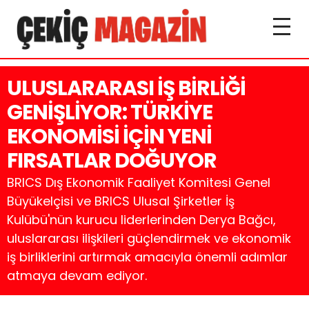
ULUSLARARASI İŞ BİRLİĞİ
GENİŞLİYOR: TÜRKİYE
EKONOMİSİ İÇİN YENİ
FIRSATLAR DOĞUYOR
BRICS Dış Ekonomik Faaliyet Komitesi Genel
Büyükelçisi ve BRICS Ulusal Şirketler İş
Kulübü'nün kurucu liderlerinden Derya Bağcı,
uluslararası ilişkileri güçlendirmek ve ekonomik
iş birliklerini artırmak amacıyla önemli adımlar
atmaya devam ediyor.